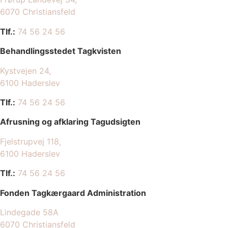
6070 Christiansfeld
Tlf.:
74 56 24 56
Behandlingsstedet Tagkvisten
Kystvejen 24,
​6100 Haderslev
Tlf.:
74 56 24 56
Afrusning og afklaring Tagudsigten
Fjelstrupvej 118,
​6100 Haderslev
Tlf.:
74 56 24 56
Fonden Tagkærgaard Administration
Lindegade 58A
6070 Christiansfeld