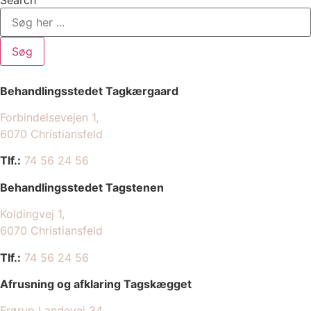
Search
Søg
Behandlingsstedet Tagkærgaard
Forbindelsevejen 1,
6070 Christiansfeld
Tlf.:
74 56 24 56
Behandlingsstedet Tagstenen
Koldingvej 1,
​6070 Christiansfeld
Tlf.:
74 56 24 56
Afrusning og afklaring Tagskægget
Frørup Landevej 34,