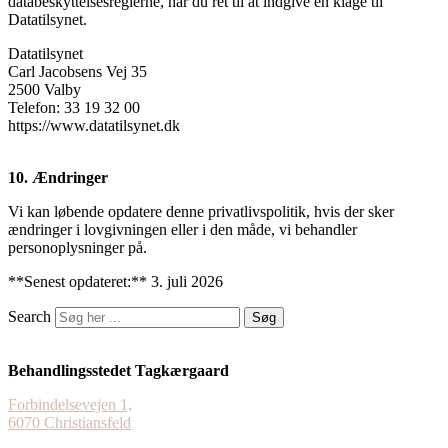
databeskyttelsesreglerne, har du ret til at indgive en klage til
Datatilsynet.
Datatilsynet
Carl Jacobsens Vej 35
2500 Valby
Telefon: 33 19 32 00
https://www.datatilsynet.dk
10. Ændringer
Vi kan løbende opdatere denne privatlivspolitik, hvis der sker
ændringer i lovgivningen eller i den måde, vi behandler
personoplysninger på.
**Senest opdateret:** 3. juli 2026
Search
Søg
Behandlingsstedet Tagkærgaard
Forbindelsevejen 1,
6070 Christiansfeld