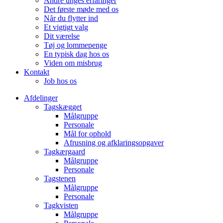
Andre unges erfaringer
Det første møde med os
Når du flytter ind
Et vigtigt valg
Dit værelse
Tøj og lommepenge
En typisk dag hos os
Viden om misbrug
Kontakt
Job hos os
Afdelinger
Tagskægget
Målgruppe
Personale
Mål for ophold
Afrusning og afklaringsopgaver
Tagkærgaard
Målgruppe
Personale
Tagstenen
Målgruppe
Personale
Tagkvisten
Målgruppe