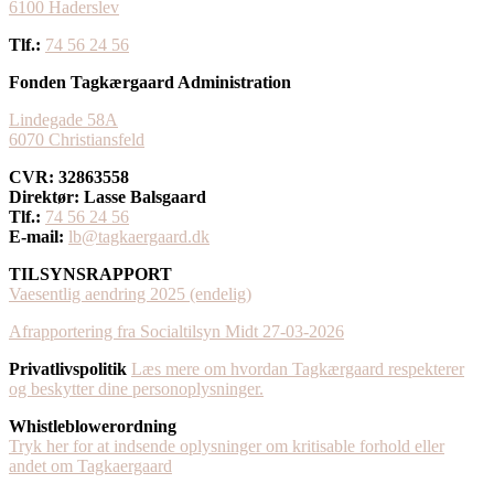
​6100 Haderslev
Tlf.:
74 56 24 56
Fonden Tagkærgaard Administration
Lindegade 58A
6070 Christiansfeld
CVR: 32863558
Direktør: Lasse Balsgaard
Tlf.:
74 56 24 56
E-mail:
lb@tagkaergaard.dk
TILSYNSRAPPORT
Vaesentlig aendring 2025 (endelig)
Afrapportering fra Socialtilsyn Midt 27-03-2026
Privatlivspolitik
Læs mere om hvordan Tagkærgaard respekterer
og beskytter dine personoplysninger.
Whistleblowerordning
Tryk her for at indsende oplysninger om kritisable forhold eller
andet om Tagkaergaard