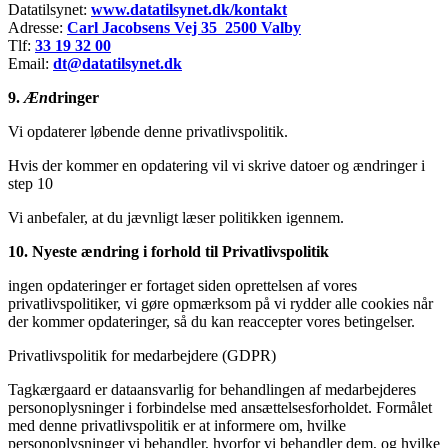
Datatilsynet:
www.datatilsynet.dk/kontakt
Adresse:
Carl Jacobsens Vej 35 2500 Valby
Tlf:
33 19 32 00
Email:
dt@datatilsynet.dk
9.
Æn
dringer
Vi opdaterer løbende denne privatlivspolitik.
Hvis der kommer en opdatering vil vi skrive datoer og ændringer i
step 10
Vi anbefaler, at du jævnligt læser politikken igennem.
1
0. Nyeste ændring i forhold til Privatlivspolitik
ingen opdateringer er fortaget siden oprettelsen af vores
privatlivspolitiker, vi gøre opmærksom på vi rydder alle cookies når
der kommer opdateringer, så du kan reaccepter vores betingelser.
Privatlivspolitik for medarbejdere (GDPR)
Tagkærgaard er dataansvarlig for behandlingen af medarbejderes
personoplysninger i forbindelse med ansættelsesforholdet. Formålet
med denne privatlivspolitik er at informere om, hvilke
personoplysninger vi behandler, hvorfor vi behandler dem, og hvilke