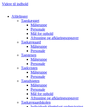
Videre til indhold
Afdelinger
Tagskægget
Målgruppe
Personale
Mål for ophold
Afrusning og afklaringsopgaver
Tagkærgaard
Målgruppe
Personale
Tagstenen
Målgruppe
Personale
Tagkvisten
Målgruppe
Personale
Tagudsigten​
Målgruppe
Personale
Mål for ophold
Afrusning og afklaringsopgaver
Tagkærgaardskolen​
Individuelt tilrettelagt undervisning