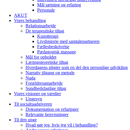
Mål sætning og erfaring
Personale
AKUT
Vores behandling
Relationsarbejde
De terapeutiske tiltag
Kunstterapi
Livshistorie med samtalepartneren
Fællesbeskrivelse
Pædagogisk massage
Mål for opholdet
Læringsteoretiske tiltag
Hverdagens pligter som en del den personlige udvikling
Narrativ tilgang og metode
Nada
Forældresamarbejde
Sundhedsfaglige tiltag
Vores visioner og værdier​
Ungesyn
Til socialraadgiveren
Dokumentation og erfaringer
Relevante henvisninger
Til den unge
Hvad gør jeg, hvis jeg vil i behandling?