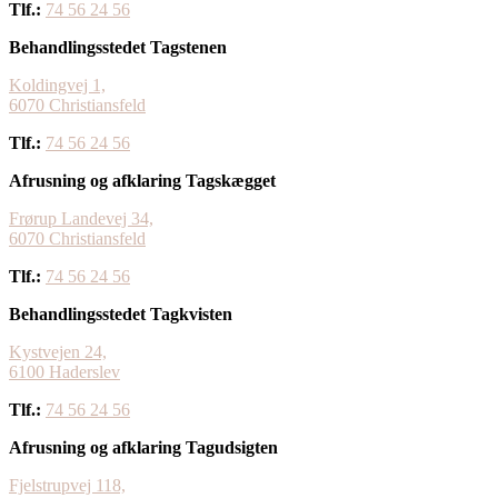
Tlf.:
74 56 24 56
Behandlingsstedet Tagstenen
Koldingvej 1,
​6070 Christiansfeld
Tlf.:
74 56 24 56
Afrusning og afklaring Tagskægget
Frørup Landevej 34,
6070 Christiansfeld
Tlf.:
74 56 24 56
Behandlingsstedet Tagkvisten
Kystvejen 24,
​6100 Haderslev
Tlf.:
74 56 24 56
Afrusning og afklaring Tagudsigten
Fjelstrupvej 118,