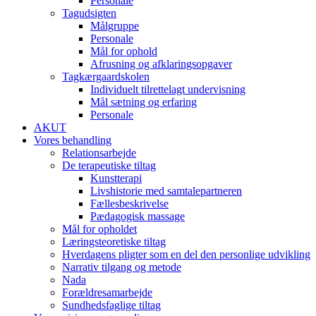
Personale
Tagudsigten​
Målgruppe
Personale
Mål for ophold
Afrusning og afklaringsopgaver
Tagkærgaardskolen​
Individuelt tilrettelagt undervisning
Mål sætning og erfaring
Personale
AKUT
Vores behandling
Relationsarbejde
De terapeutiske tiltag
Kunstterapi
Livshistorie med samtalepartneren
Fællesbeskrivelse
Pædagogisk massage
Mål for opholdet
Læringsteoretiske tiltag
Hverdagens pligter som en del den personlige udvikling
Narrativ tilgang og metode
Nada
Forældresamarbejde
Sundhedsfaglige tiltag