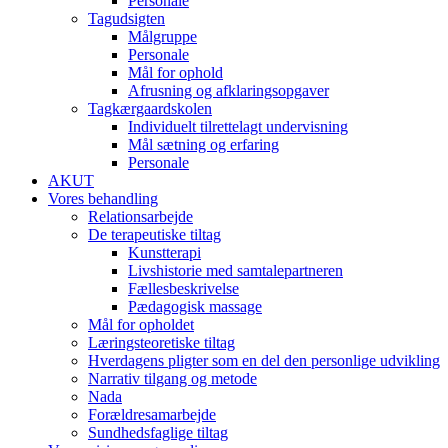
Personale
Tagudsigten​
Målgruppe
Personale
Mål for ophold
Afrusning og afklaringsopgaver
Tagkærgaardskolen​
Individuelt tilrettelagt undervisning
Mål sætning og erfaring
Personale
AKUT
Vores behandling
Relationsarbejde
De terapeutiske tiltag
Kunstterapi
Livshistorie med samtalepartneren
Fællesbeskrivelse
Pædagogisk massage
Mål for opholdet
Læringsteoretiske tiltag
Hverdagens pligter som en del den personlige udvikling
Narrativ tilgang og metode
Nada
Forældresamarbejde
Sundhedsfaglige tiltag