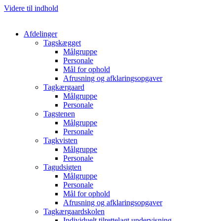
Videre til indhold
Afdelinger
Tagskægget
Målgruppe
Personale
Mål for ophold
Afrusning og afklaringsopgaver
Tagkærgaard
Målgruppe
Personale
Tagstenen
Målgruppe
Personale
Tagkvisten
Målgruppe
Personale
Tagudsigten​
Målgruppe
Personale
Mål for ophold
Afrusning og afklaringsopgaver
Tagkærgaardskolen​
Individuelt tilrettelagt undervisning