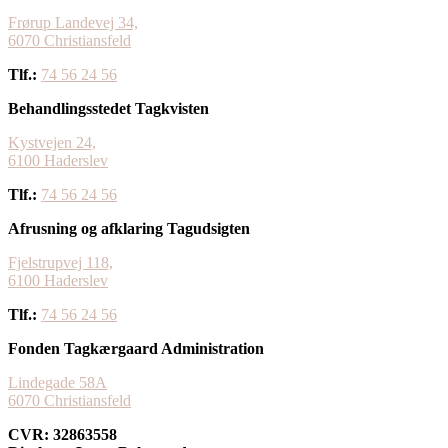
Frørup Landevej 34,
6070 Christiansfeld
Tlf.:
74 56 24 56
Behandlingsstedet Tagkvisten
Kystvejen 24,
​6100 Haderslev
Tlf.:
74 56 24 56
Afrusning og afklaring Tagudsigten
Fjelstrupvej 118,
​6100 Haderslev
Tlf.:
74 56 24 56
Fonden Tagkærgaard Administration
Lindegade 58A
6070 Christiansfeld
CVR: 32863558