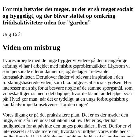
For mig betyder det meget, at der er så meget socialt
og hyggeligt, og der bliver støttet op omkring
fritidsaktiviteter uden for ”gården”
Ung 16 år
Viden om misbrug​
I vores arbejde med de unge bygger vi videre på den mangeårige
erfaring vi har i arbejdet med misbrugsproblematikker. Ligesom vi
som personale efteruddanner os, og deltager i relevante
kursusaktiviteter. Derudover finder vi relevant inspiration i den
forskningsbaserede viden, som bl.a. udgives af socialstyrelsen. Her
interesser man sig for at besvare nogle af de samme spørgsmål, som
vi beskæftiger os med i det daglige, hvor de blandt andet søger svar
på; Hvad gør man, når det er tydeligt, at en ungs forbrug/misbrug
kan få alvorlige konsekvenser for den unge?​
Vores tilgang er på det praksisnære plan. Det er os der møder den
unge, som står i en udsat situation i sit liv. Det er os, der har
muligheden for at påvirke den unges potentialer i livet. Derfor er vi
interesseret i at vide mere om, hvordan vi udfører vores rolle bedst
mulig. Som led i at indfri denne ambition, holder vi os opdateret om