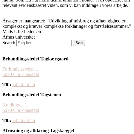
relevant evidensbaseret viden, som vi kan inddrage i vores arbejde.​
Årsager er mangeartet: ”Udvikling af misbrug og afhængighed er
komplekst og kræver komplekse forklaringer og forståelsesrammer.”
Mads Uffe Pedersen
Århus universitet
Search
Søg
Behandlingsstedet Tagkærgaard
Forbindelsevejen 1,
6070 Christiansfeld
Tlf.:
74 56 24 56
Behandlingsstedet Tagstenen
Koldingvej 1,
​6070 Christiansfeld
Tlf.:
74 56 24 56
Afrusning og afklaring Tagskægget