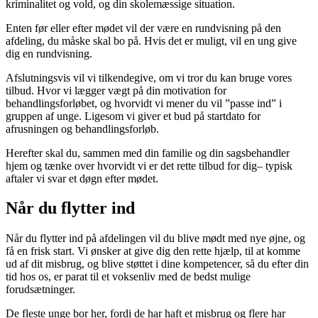
kriminalitet og vold, og din skolemæssige situation.
Enten før eller efter mødet vil der være en rundvisning på den
afdeling, du måske skal bo på. Hvis det er muligt, vil en ung give
dig en rundvisning.
Afslutningsvis vil vi tilkendegive, om vi tror du kan bruge vores
tilbud. Hvor vi lægger vægt på din motivation for
behandlingsforløbet, og hvorvidt vi mener du vil ”passe ind” i
gruppen af unge. Ligesom vi giver et bud på startdato for
afrusningen og behandlingsforløb.
Herefter skal du, sammen med din familie og din sagsbehandler
hjem og tænke over hvorvidt vi er det rette tilbud for dig– typisk
aftaler vi svar et døgn efter mødet.
Når du flytter ind​
Når du flytter ind på afdelingen vil du blive mødt med nye øjne, og
få en frisk start. Vi ønsker at give dig den rette hjælp, til at komme
ud af dit misbrug, og blive støttet i dine kompetencer, så du efter din
tid hos os, er parat til et voksenliv med de bedst mulige
forudsætninger.
De fleste unge bor her, fordi de har haft et misbrug og flere har