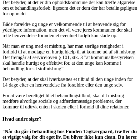
Det betyder, at det er din opholdskommune der kan træffe afgørelse
om et behandlingsforløb, ligesom det er dem der har betalingspligten
for opholdet.
Både forældre og unge er velkommende til at henvende sig for
yderligere information, men det vil være jeres kommunen der skal
rette henvendelse forinden et eventuel forløb kan starte op.
Når man er ung med et misbrug, har man særlige rettigheder i
forhold til at modtage en hurtig hjælp til at komme ud af sit misbrug.
Det fremgår af serviceloven § 101, stk. 3 ”at kommunalbestyrelsen
skal handle hurtigt og effektivt for, at den unge kan komme i
behandling for sit stofmisbrug”.
Det betyder, at der skal iværksættes et tilbud til den unge inden for
14 dage efter en henvendelse fra forældre eller den unge selv.
For at være berettiget til et behandlingstilbud, skal dit misbrug
medføre alvorlige sociale og adfærdsmæssige problemer, der
kommer til udtryk enten i skolen eller i forhold til dine relationer.
Hvad andre siger?
”
Når du går i behandling hos Fonden Tagkærgaard, træffer du
et vigtigt valg for dit eget liv. Du bliver ikke kun clean. Du lærer