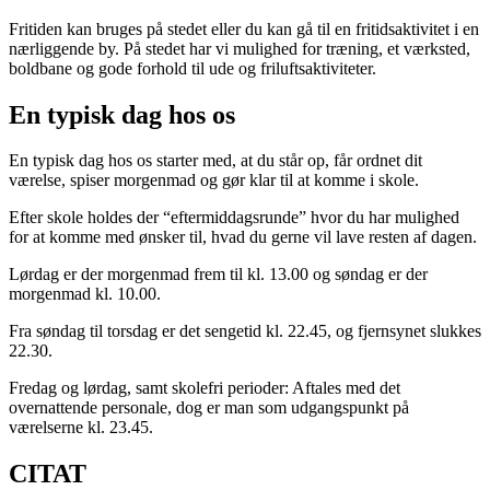
Fritiden kan bruges på stedet eller du kan gå til en fritidsaktivitet i en
nærliggende by. På stedet har vi mulighed for træning, et værksted,
boldbane og gode forhold til ude og friluftsaktiviteter.​​
En typisk dag hos os​
En typisk dag hos os starter med, at du står op, får ordnet dit
værelse, spiser morgenmad og gør klar til at komme i skole.
Efter skole holdes der “eftermiddagsrunde” hvor du har mulighed
for at komme med ønsker til, hvad du gerne vil lave resten af dagen.​
Lørdag er der morgenmad frem til kl. 13.00 og søndag er der
morgenmad kl. 10.00.​
Fra søndag til torsdag er det sengetid kl. 22.45, og fjernsynet slukkes
22.30.
​Fredag og lørdag, samt skolefri perioder: Aftales med det
overnattende personale, dog er man som udgangspunkt på
værelserne kl. 23.45.​
CITAT