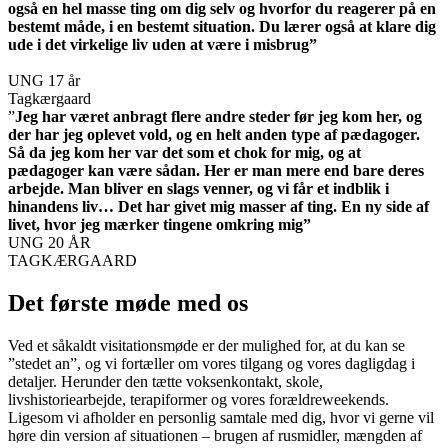
også en hel masse ting om dig selv og hvorfor du reagerer på en
bestemt måde, i en bestemt situation. Du lærer også at klare dig
ude i det virkelige liv uden at være i misbrug”
UNG 17 år
Tagkærgaard
”
Jeg har været anbragt flere andre steder før jeg kom her, og
der har jeg oplevet vold, og en helt anden type af pædagoger.
Så da jeg kom her var det som et chok for mig, og at
pædagoger kan være sådan. Her er man mere end bare deres
arbejde. Man bliver en slags venner, og vi får et indblik i
hinandens liv… Det har givet mig masser af ting. En ny side af
livet, hvor jeg mærker tingene omkring mig”
UNG 20 ÅR
TAGKÆRGAARD
Det første møde med os​
Ved et såkaldt visitationsmøde er der mulighed for, at du kan se
”stedet an”, og vi fortæller om vores tilgang og vores dagligdag i
detaljer. Herunder den tætte voksenkontakt, skole,
livshistoriearbejde, terapiformer og vores forældreweekends.
Ligesom vi afholder en personlig samtale med dig, hvor vi gerne vil
høre din version af situationen – brugen af rusmidler, mængden af