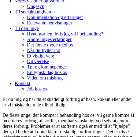
Vores visioner og værdier​
Ungesyn
Til socialraadgiveren
Dokumentation og erfaringer
Relevante henvisninger
Til den unge
Hvad gør jeg, hvis jeg vil i behandling?
Andre unges erfaringer
Det første møde med os
Når du flytter ind
Et vigtigt valg
Dit værelse
Tøj og lommepenge
En typisk dag hos os
Viden om misbrug
Kontakt
Job hos os
Er du ung og har du et skadeligt forbrug af hash, kokain eller andet,
er vi måske det rette tilbud til dig.
De fleste unge, der kommer i behandling hos os, vil gerne komme af
med deres forbrug af stoffer, men har vanskeligt ved selv at ændre
deres forbrug. Problemet er at stofferne også er med til at ”hjælpe”
dem, til bedre at kunne klare forskellige udfordringer. Det er disse