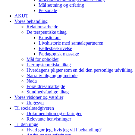
Mål sætning og erfaring
Personale
AKUT
Vores behandling
Relationsarbejde
De terapeutiske tiltag
Kunstterapi
Livshistorie med samtalepartneren
Fællesbeskrivelse
Pædagogisk massage
Mål for opholdet
Læringsteoretiske tiltag
Hverdagens pligter som en del den personlige udvikling
Narrativ tilgang og metode
Nada
Forældresamarbejde
Sundhedsfaglige tiltag
Vores visioner og værdier​
Ungesyn
Til socialraadgiveren
Dokumentation og erfaringer
Relevante henvisninger
Til den unge
Hvad gør jeg, hvis jeg vil i behandling?