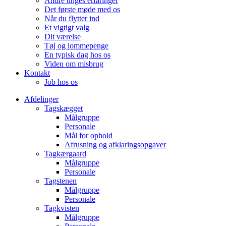
Andre unges erfaringer
Det første møde med os
Når du flytter ind
Et vigtigt valg
Dit værelse
Tøj og lommepenge
En typisk dag hos os
Viden om misbrug
Kontakt
Job hos os
Afdelinger
Tagskægget
Målgruppe
Personale
Mål for ophold
Afrusning og afklaringsopgaver
Tagkærgaard
Målgruppe
Personale
Tagstenen
Målgruppe
Personale
Tagkvisten
Målgruppe