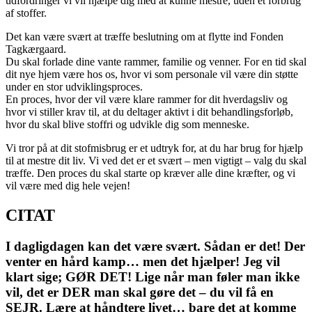
udfordringer vi vil hjælpe dig med at kunne mestre, uden et forbrug
af stoffer.
Det kan være svært at træffe beslutning om at flytte ind Fonden
Tagkærgaard.
​Du skal forlade dine vante rammer, familie og venner. For en tid skal
dit nye hjem være hos os, hvor vi som personale vil være din støtte
under en stor udviklingsproces.
​En proces, hvor der vil være klare rammer for dit hverdagsliv og
hvor vi stiller krav til, at du deltager aktivt i dit behandlingsforløb,
hvor du skal blive stoffri og udvikle dig som menneske.
​Vi tror på at dit stofmisbrug er et udtryk for, at du har brug for hjælp
til at mestre dit liv. Vi ved det er et svært – men vigtigt – valg du skal
træffe. Den proces du skal starte op kræver alle dine kræfter, og vi
vil være med dig hele vejen!​
CITAT
I dagligdagen kan det være svært. Sådan er det! Der
venter en hård kamp… men det hjælper! Jeg vil
klart sige; GØR DET! Lige når man føler man ikke
vil, det er DER man skal gøre det – du vil få en
SEJR. Lære at håndtere livet… bare det at komme