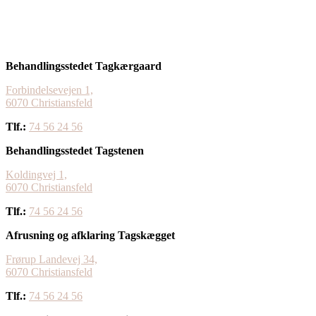
Behandlingsstedet Tagkærgaard
Forbindelsevejen 1,
6070 Christiansfeld
Tlf.:
74 56 24 56
Behandlingsstedet Tagstenen
Koldingvej 1,
​6070 Christiansfeld
Tlf.:
74 56 24 56
Afrusning og afklaring Tagskægget
Frørup Landevej 34,
6070 Christiansfeld
Tlf.:
74 56 24 56