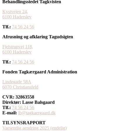
Behandlingsstedet Tagkvisten
Kystvejen 24,
​6100 Haderslev
Tlf.:
74 56 24 56
Afrusning og afklaring Tagudsigten
Fjelstrupvej 118,
​6100 Haderslev
Tlf.:
74 56 24 56
Fonden Tagkærgaard Administration
Lindegade 58A
6070 Christiansfeld
CVR: 32863558
Direktør: Lasse Balsgaard
Tlf.:
74 56 24 56
E-mail:
lb@tagkaergaard.dk
TILSYNSRAPPORT
Vaesentlig aendring 2025 (endelig)